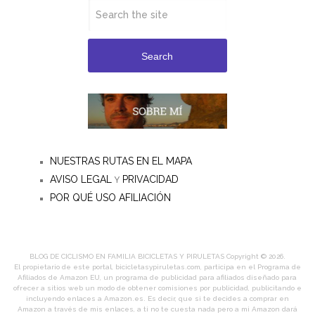
Search
NUESTRAS RUTAS EN EL MAPA
AVISO LEGAL
PRIVACIDAD
Y
POR QUÉ USO AFILIACIÓN
BLOG DE CICLISMO EN FAMILIA BICICLETAS Y PIRULETAS
Copyright © 2026.
El propietario de este portal, bicicletasypiruletas.com, participa en el Programa de
Afiliados de Amazon EU, un programa de publicidad para afiliados diseñado para
ofrecer a sitios web un modo de obtener comisiones por publicidad, publicitando e
incluyendo enlaces a Amazon.es. Es decir, que si te decides a comprar en
Amazon a través de mis enlaces, a ti no te cuesta nada pero a mi Amazon dará