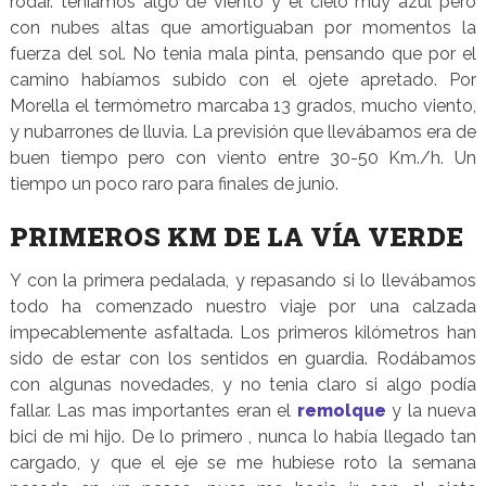
rodar. teníamos algo de viento y el cielo muy azul pero
con nubes altas que amortiguaban por momentos la
fuerza del sol. No tenia mala pinta, pensando que por el
camino habíamos subido con el ojete apretado. Por
Morella el termómetro marcaba 13 grados, mucho viento,
y nubarrones de lluvia. La previsión que llevábamos era de
buen tiempo pero con viento entre 30-50 Km./h. Un
tiempo un poco raro para finales de junio.
PRIMEROS KM DE LA VÍA VERDE
Y con la primera pedalada, y repasando si lo llevábamos
todo ha comenzado nuestro viaje por una calzada
impecablemente asfaltada. Los primeros kilómetros han
sido de estar con los sentidos en guardia. Rodábamos
con algunas novedades, y no tenia claro si algo podía
fallar. Las mas importantes eran el
remolque
y la nueva
bici de mi hijo. De lo primero , nunca lo había llegado tan
cargado, y que el eje se me hubiese roto la semana