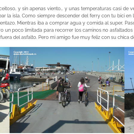
itoso, y sin apenas viento… y unas temperaturas casi de ve
r la isla. Como siempre descender del ferry con tu bici en l
entazo. Mientras iba a comprar agua y comida al super, Pascu
pero un poco limitada para recorrer los caminos no asfaltad
fuera del asfalto. Pero mi amigo fue muy feliz con su chica d