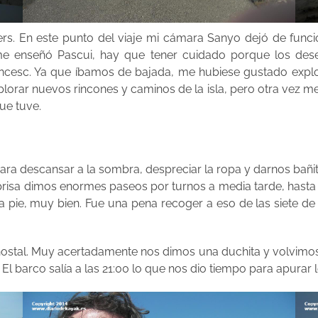
overs. En este punto del viaje mi cámara Sanyo dejó de func
 enseñó Pascui, hay que tener cuidado porque los des
ncesc. Ya que íbamos de bajada, me hubiese gustado explora
lorar nuevos rincones y caminos de la isla, pero otra vez m
ue tuve.
ara descansar a la sombra, despreciar la ropa y darnos bañ
n prisa dimos enormes paseos por turnos a media tarde, has
r a pie, muy bien. Fue una pena recoger a eso de las siete de
 hostal. Muy acertadamente nos dimos una duchita y volvimos a 
o. El barco salía a las 21:00 lo que nos dio tiempo para apur