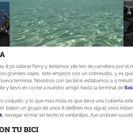
IA
8:30 salía el Ferry y teníamos 180 km de carretera por el medi
s grandes viajes, éste empezó con un sobresalto, y es que 
 nueva terminal. Nosotros con las bicis estábamos a 5 minuto
ate y llevó en coche a nuestro amigo hasta la terminal de
Bal
 coqueto…y lo que mas mola es que lleva una cubierta exterio
r babor un grupo de unos 8 delfines nos siguió unos instan
k
, navegar el mar sin techo ni ventanillas….fue un buen suce
N TU BICI