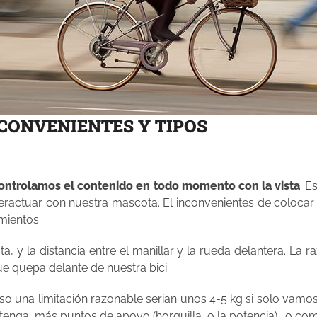
NCONVENIENTES Y TIPOS
ontrolamos el contenido en todo momento con la vista
. E
eractuar con nuestra mascota. El inconvenientes de colocar 
mientos.
la distancia entre el manillar y la rueda delantera. La raz
e quepa delante de nuestra bici.
 una limitación razonable serian unos 4-5 kg si solo vamos
tenga, más puntos de apoyo (horquilla o la potencia)… o com