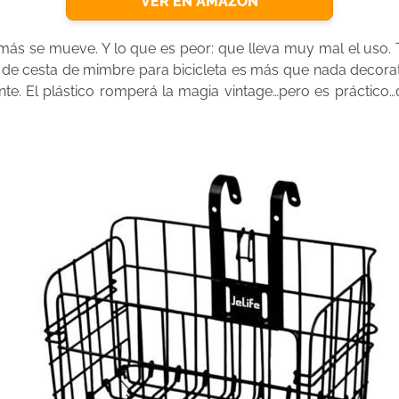
VER EN AMAZON
 más se mueve. Y lo que es peor: que lleva muy mal el uso
 de cesta de mimbre para bicicleta es más que nada decorativ
te. El plástico romperá la magia vintage…pero es práctic