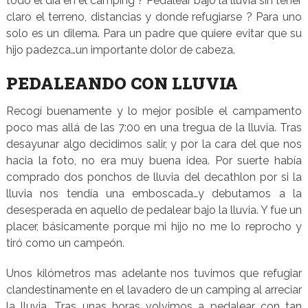
todo el día en el camping ? Pedalear bajo la lluvia sin tener
claro el terreno, distancias y donde refugiarse ? Para uno
solo es un dilema. Para un padre que quiere evitar que su
hijo padezca…un importante dolor de cabeza.
PEDALEANDO CON LLUVIA
Recogí buenamente y lo mejor posible el campamento
poco mas allá de las 7:00 en una tregua de la lluvia. Tras
desayunar algo decidimos salir, y por la cara del que nos
hacia la foto, no era muy buena idea. Por suerte había
comprado dos ponchos de lluvia del decathlon por si la
lluvia nos tendía una emboscada…y debutamos a la
desesperada en aquello de pedalear bajo la lluvia. Y fue un
placer, básicamente porque mi hijo no me lo reprocho y
tiró como un campeón.
Unos kilómetros mas adelante nos tuvimos que refugiar
clandestinamente en el lavadero de un camping al arreciar
la lluvia. Tras unas horas volvimos a pedalear con tan