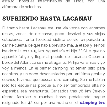
asfalto, bosques interminables de Pinos, con una
alfombra de helechos.
SUFRIENDO HASTA LACANAU
El tramo hasta Lacanau era una vía verde con enormes
rectas, zonas de descanso, poco desnivel y sus viejas
estaciones. Tanta felicidad ciclista se vio empañada al
darme cuenta de que había previsto mal la etapa y se nos
iba de más en 10-15 km. Aguantaría mi hijo ?? SI, el que no
aguanté fui yo, y llegar al pueblo de Lacanau Ocean al
borde del Atlántico se me atragantó. Mi hijo va a más y yo
voy a menos. En el primer camping no tenían sitio para
nosotros, y un poco desorientados por tantísima gente y
coches, tuvimos que buscar otro camping. Se me habían
roto los esquemas porque al no ser temporada alta no
esperaba esa marabunta. Cansados tras 78 km (nuevo
récord familiar) y muchas horas pedaleando pagué
resignado los 42 eur por una noche en el
cámping les