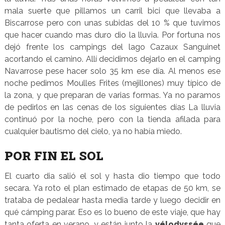
mala suerte que pillamos un carril bici que llevaba a
Biscarrose pero con unas subidas del 10 % que tuvimos
que hacer cuando mas duro dio la lluvia. Por fortuna nos
dejó frente los campings del lago Cazaux Sanguinet
acortando el camino. Allí decidimos dejarlo en el camping
Navarrose pese hacer solo 35 km ese día. Al menos ese
noche pedimos Moulles Frites (mejillones) muy típico de
la zona, y que preparan de varias formas. Ya no paramos
de pedirlos en las cenas de los siguientes días La lluvia
continuó por la noche, pero con la tienda afilada para
cualquier bautismo del cielo, ya no había miedo.
POR FIN EL SOL
El cuarto dia salió el sol y hasta dio tiempo que todo
secara. Ya roto el plan estimado de etapas de 50 km, se
trataba de pedalear hasta media tarde y luego decidir en
qué cámping parar. Eso es lo bueno de este viaje, que hay
tanta oferta en verano, y están junto la
vélodyssée
que