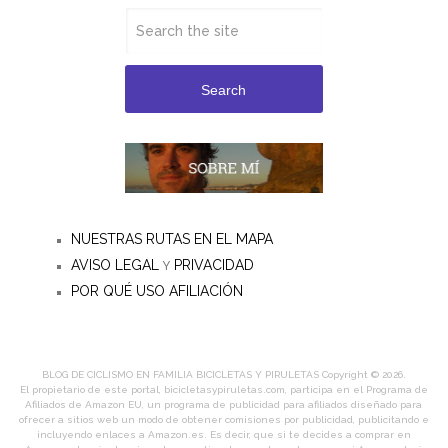
Search
NUESTRAS RUTAS EN EL MAPA
AVISO LEGAL
PRIVACIDAD
Y
POR QUÉ USO AFILIACIÓN
BLOG DE CICLISMO EN FAMILIA BICICLETAS Y PIRULETAS
Copyright © 2026.
El propietario de este portal, bicicletasypiruletas.com, participa en el Programa de
Afiliados de Amazon EU, un programa de publicidad para afiliados diseñado para
ofrecer a sitios web un modo de obtener comisiones por publicidad, publicitando e
incluyendo enlaces a Amazon.es. Es decir, que si te decides a comprar en