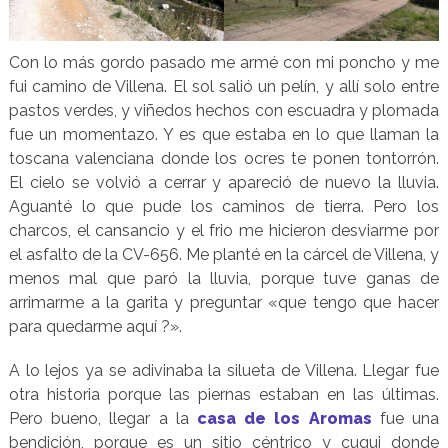
Con lo más gordo pasado me armé con mi poncho y me
fui camino de Villena. El sol salió un pelín, y allí solo entre
pastos verdes, y viñedos hechos con escuadra y plomada
fue un momentazo. Y es que estaba en lo que llaman la
toscana valenciana donde los ocres te ponen tontorrón.
El cielo se volvió a cerrar y apareció de nuevo la lluvia.
Aguanté lo que pude los caminos de tierra. Pero los
charcos, el cansancio y el frio me hicieron desviarme por
el asfalto de la CV-656. Me planté en la cárcel de Villena, y
menos mal que paró la lluvia, porque tuve ganas de
arrimarme a la garita y preguntar «que tengo que hacer
para quedarme aquí ?».
A lo lejos ya se adivinaba la silueta de Villena. Llegar fue
otra historia porque las piernas estaban en las últimas.
Pero bueno, llegar a la
casa de los Aromas
fue una
bendición, porque es un sitio céntrico y cuqui donde