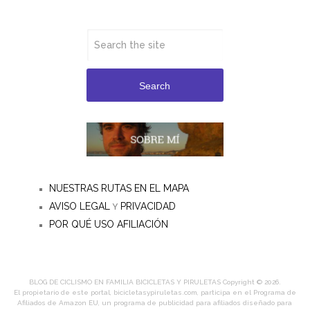
Search
NUESTRAS RUTAS EN EL MAPA
AVISO LEGAL
PRIVACIDAD
Y
POR QUÉ USO AFILIACIÓN
BLOG DE CICLISMO EN FAMILIA BICICLETAS Y PIRULETAS
Copyright © 2026.
El propietario de este portal, bicicletasypiruletas.com, participa en el Programa de
Afiliados de Amazon EU, un programa de publicidad para afiliados diseñado para