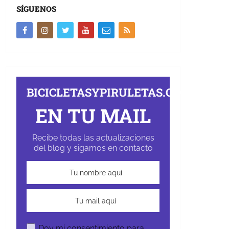
SÍGUENOS
BICICLETASYPIRULETAS.COM
EN TU MAIL
Recibe todas las actualizaciones
del blog y sigamos en contacto
Doy mi consentimiento para