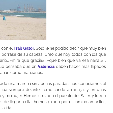
a con el
Trail Gator
. Solo le he podido decir que muy bien
o lo borrase de su cabeza. Creo que hoy todos con los que
io….»mira que gracia», «que bien que va esa nena…» ,
que pensaba que en
Valencia
deben haber mas flipados
rarían como marcianos.
vado una marcha sin apenas paradas, nos conocíamos el
 iba siempre delante, remolcando a mi hija, y en unas
o y mi mujer. Hemos cruzado el pueblo del Saler, y luego
s de llegar a ella, hemos girado por el camino amarillo ,
la ida.