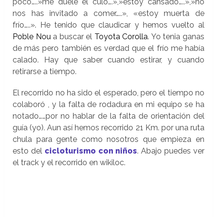
poco…..»me duele el culo….»,»estoy cansado…..»,»no
nos has invitado a comer…..», «estoy muerta de
frío…..». He tenido que claudicar y hemos vuelto al
Poble Nou
a buscar el
Toyota Corolla
. Yo tenia ganas
de más pero también es verdad que el frío me había
calado. Hay que saber cuando estirar, y cuando
retirarse a tiempo.
El recorrido no ha sido el esperado, pero el tiempo no
colaboró , y la falta de rodadura en mi equipo se ha
notado……por no hablar de la falta de orientación del
guía (yo). Aun así hemos recorrido 21 Km. por una ruta
chula para gente como nosotros que empieza en
esto del
cicloturismo con niños
. Abajo puedes ver
el track y el recorrido en wikiloc.