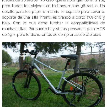
ruedas de 28 radios. No creo que las pongamos al límite,
pero todos los viajeros en bici nos molan 36 radios. Un
detalle para los papis o mamis. El espacio para llevar el
soporte de una silla infantil es tirando a corto (7,5 cm) y
bajo. Con lo que debe tumbar la compatibilidad de
muchas sillas. Por suerte hay sillitas pensadas para MTB
de 29 «, pero lo dicho, antes de comprar asesórate bien.