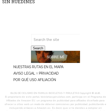
SIN RUEDINES
Search
NUESTRAS RUTAS EN EL MAPA
AVISO LEGAL
PRIVACIDAD
Y
POR QUÉ USO AFILIACIÓN
BLOG DE CICLISMO EN FAMILIA BICICLETAS Y PIRULETAS
Copyright © 2026.
El propietario de este portal, bicicletasypiruletas.com, participa en el Programa de
Afiliados de Amazon EU, un programa de publicidad para afiliados diseñado para
ofrecer a sitios web un modo de obtener comisiones por publicidad, publicitando e
incluyendo enlaces a Amazon.es. Es decir, que si te decides a comprar en