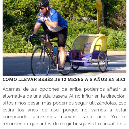
COMO LLEVAR BEBÉS DE 12 MESES A 5 AÑOS EN BICI
Además de las opciones de arriba podemos añadir la
alternativa de una silla trasera. Al no influir en la dirección,
si los niños pesan más podemos seguir utilizándolas. Eso
estira los años de uso, porque no vamos a estar
comprando accesorios nuevos cada año. Yo te
recomiendo que antes de elegir busques el manual de la